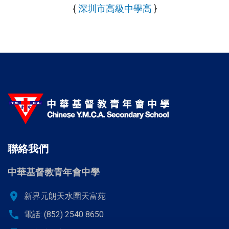
{
深圳市高級中學高
}
聯絡我們
中華基督教青年會中學
location_on
新界元朗天水圍天富苑
call
電話: (852) 2540 8650