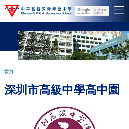
移
至
主
內
容
導
首頁
航
深圳市高級中學高中園
連
結