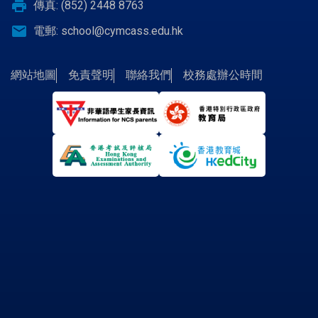
print
傳真: (852) 2448 8763
email
電郵:
school@cymcass.edu.hk
網站地圖
免責聲明
聯絡我們
校務處辦公時間