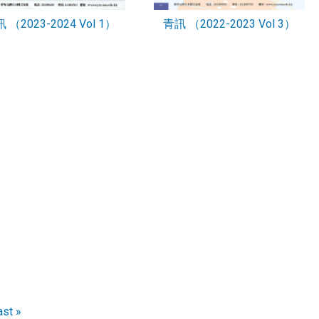
 （2023-2024 Vol 1）
青訊 （2022-2023 Vol 3）
ast
ast »