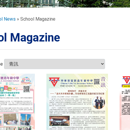
ORATION
umb
ol News
School Magazine
ol Magazine
TS
pe