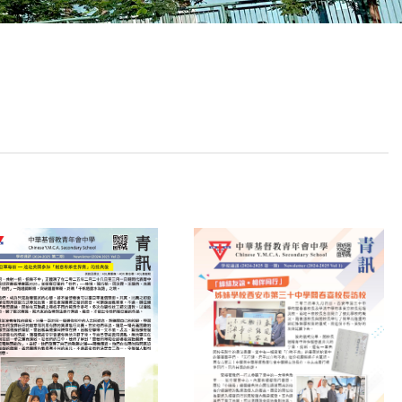
School Calendar
Contact Us
Email Us
Join Us