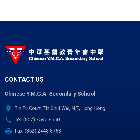
CONTACT US
Chinese Y.M.C.A. Secondary School
location_on
Tin Fu Court, Tin Shui Wai, N.T., Hong Kong.
call
Tel: (852) 2540 8650
print
Fax: (852) 2448 8763