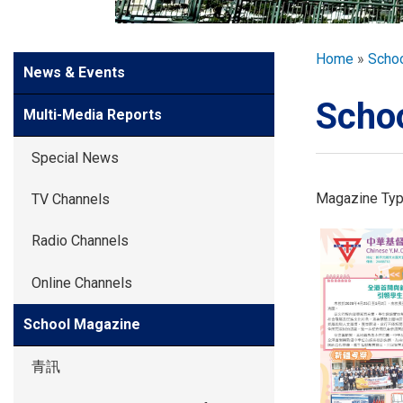
GLOBAL EXPL
Breadcr
Home
Scho
Side
News & Events
ADMISSION
Meun
Scho
Multi-Media Reports
STUDENTS
Special News
ACHIEVEMEN
Magazine Ty
TV Channels
Radio Channels
PARENTS
Online Channels
School Magazine
青訊