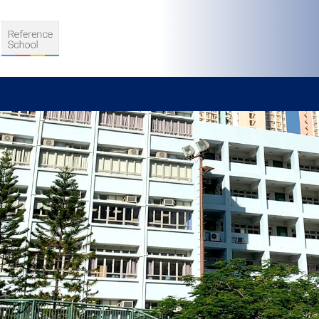
S
D TEACHING
VELOPMENT