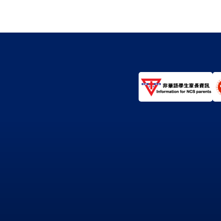
page
page
p