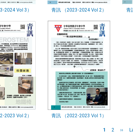
-2024 Vol 3）
青訊 （2023-2024 Vol 2）
青訊
-2023 Vol 2）
青訊 （2022-2023 Vol 1）
n
Current
1
Page
2
Next
››
L
L