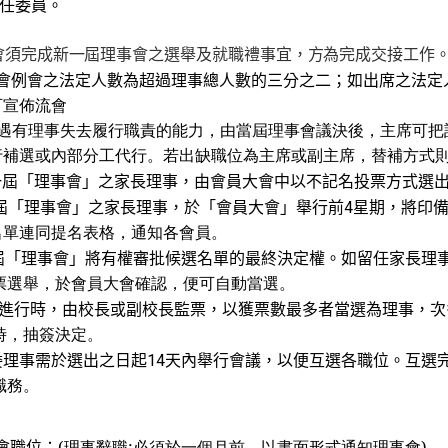
任委員。
會須完成新一屆理事會之選舉及就職禮事宜，方為完成交接工作
會例會之法定人數為超過理事總人數的三分之二；如出席之法定
佈流會
遇有理事失去履行職責的能力，由當屆理事會議決後，主席可把
部分工代行。若出缺職位為主席或副主席，替補方式則見本章5.
一屆
「理事會」之家長理事，由會員大會中以不記名投票方式選
屆「理事會」之家長理事，於「會員大會」舉行前
星期，將印
4
同提名表格，通知各會員。
屆
「理事會」將有權審批候選名單的最終決定權。如留任家長理
，於會員大會確認，便可自動當選。
進行時，由校長或副校長監票，以獲票數最多者當選為理事，次
抽簽決定。
委理事需於選出之日起
天內舉行會議，以便互選各職位。互選
14
務。
會職位：
(理事辭職:必須於一個月前，以書面形式通知理事會)