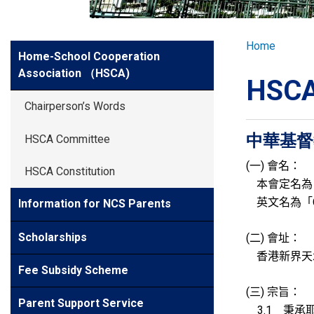
GLOBAL EXPL
Breadcr
Home
Side
Home-School Cooperation
ADMISSION
Meun
Association （HSCA)
HSCA
STUDENTS
Chairperson’s Words
中華基督
HSCA Committee
ACHIEVEMEN
一
會名：
(
)
HSCA Constitution
本會定名為
PARENTS
英文名為「
Information for NCS Parents
二
會址：
Scholarships
(
)
香港新界天
Fee Subsidy Scheme
三
宗旨：
(
)
Parent Support Service
秉承
3.1