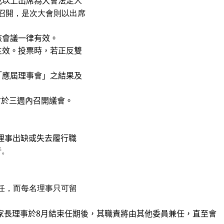
或以上出席為大會法定人
開，是次大會則以出席
該會議一律有效。
生效。投票時，若正反雙
「應屆理事會」之結果及
會於三週內召開議會。
理事出缺或失去履行職
行。
任，而每名理事只可留
家長理事於8月結束任期後，其職責將由其他委員兼任，直至會