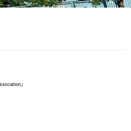
School Calendar
Contact Us
Email Us
Join Us
」
ssociation