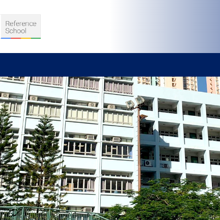
S
D TEACHING
VELOPMENT