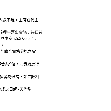
。
人數不足，主席或代主
該理事逐出會議，待日後
5.3及5.5.4 。
出。
備全體合資格參選之會
事合共
位，則毋須進行
9
多者為候補，如票數相
完成之日起
天內移
7