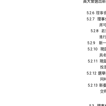
員大會選出新
5.2.6
理事
理事
5.2.7
席可宣
若
5.2.8
進行補選或內
新
5.2.
9
現
5.2.
10
員名單連
現
5.2.
11
投票選舉
選舉
5.2.1
2
同時，
新
5.2.1
3
交職
理事
5.3