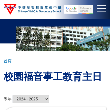
移
至
主
內
容
導
首頁
航
校園福音事工教育主日
連
結
學年