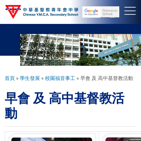
移
至
主
內
容
導
首頁
學生發展
校園福音事工
早會 及 高中基督教活動
航
早會 及 高中基督教活
連
結
動