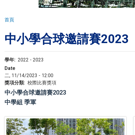
環球探索
導
首頁
航
中小學合球邀請賽2023
連
入學申請
結
學生園地
學年
2022 - 2023
Date
二, 11/14/2023 - 12:00
學生表現
獎項分類
校際比賽獎項
中小學合球邀請賽2023
中學組 季軍
家長資訊