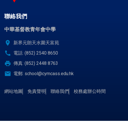
聯絡我們
中華基督教青年會中學
location_on
新界元朗天水圍天富苑
call
電話: (852) 2540 8650
print
傳真: (852) 2448 8763
email
電郵:
school@cymcass.edu.hk
網站地圖
免責聲明
聯絡我們
校務處辦公時間