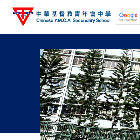
移
至
主
內
容
關於我們
校園動態
學與教
學生發展