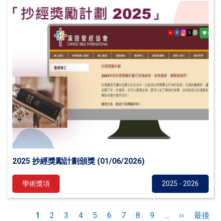
2025 抄經獎勵計劃頒獎 (01/06/2026)
學術獎項
2025 - 2026
Pagination
目
1
頁
2
頁
3
頁
4
頁
5
頁
6
頁
7
頁
8
頁
9
…
下
››
Last
最後