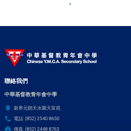
前
面
面
面
面
面
»
面
面
面
一
page
頁
頁
面
聯絡我們
中華基督教青年會中學
location_on
新界元朗天水圍天富苑
call
電話: (852) 2540 8650
print
傳真: (852) 2448 8763