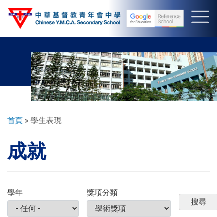
移
至
主
內
容
導
首頁
學生表現
航
成就
連
結
學年
獎項分類