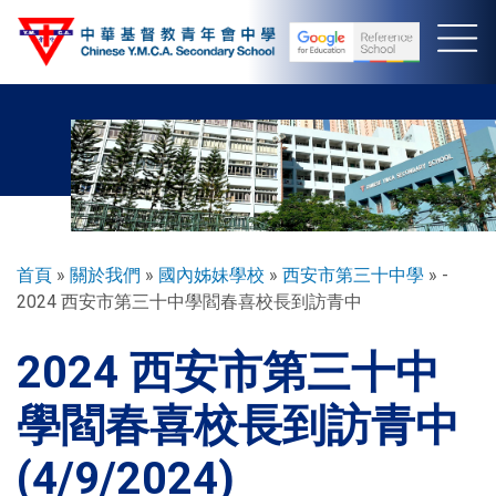
移
至
主
內
容
導
首頁
關於我們
國內姊妹學校
西安市第三十中學
-
2024 西安市第三十中學閻春喜校長到訪青中
航
連
2024 西安市第三十中
結
學閻春喜校長到訪青中
(4/9/2024)